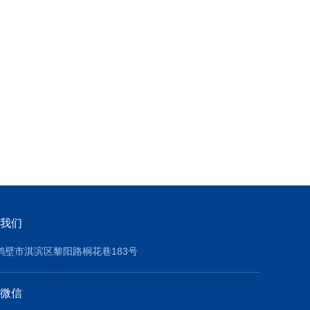
我们
鹤壁市淇滨区黎阳路桐花巷183号
微信