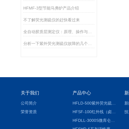
HFMF-3型节能马弗炉产品介绍
不了解荧光测硫仪的赶快看过来
全自动胶质层测定仪：原理、操作与应用详解
分析一下紫外荧光测硫仪故障的几个来源
关于我们
产品中心
新
公司简介
HFLD-500紫外荧光硫氮仪
新
荣誉资质
HFSF-100红外线（卤素）水分测定仪
技
HFDLL-3000S微库仑测氯仪