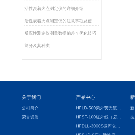
活性炭着火点测定仪的详细介绍
活性炭着火点测定仪的注意事项及使用须知分别是什么
反应性测定仪测量数据偏差？优化技巧
筛分及其种类
关于我们
产品中心
新
公司简介
HFLD-500紫外荧光硫氮仪
新
荣誉资质
HFSF-100红外线（卤素）水分测定仪
技
HFDLL-3000S微库仑测氯仪