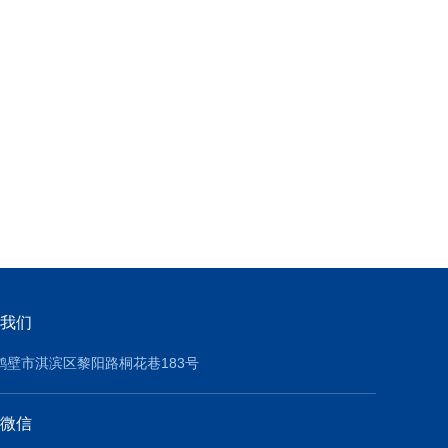
我们
鹤壁市淇滨区黎阳路桐花巷183号
微信