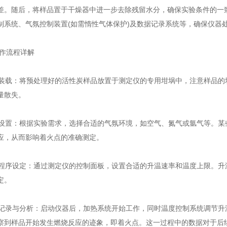
差。随后，将样品置于干燥器中进一步去除残留水分，确保实验条件的一
制系统、气氛控制装置(如需惰性气体保护)及数据记录系统等，确保仪器
作流程详解
装载：将预处理好的活性炭样品放置于测定仪的专用坩埚中，注意样品的
量散失。
设置：根据实验需求，选择合适的气氛环境，如空气、氮气或氩气等。某
应，从而影响着火点的准确测定。
程序设定：通过测定仪的控制面板，设置合适的升温速率和温度上限。升
定。
记录与分析：启动仪器后，加热系统开始工作，同时温度控制系统调节升
察到样品开始发生燃烧反应的迹象，即着火点。这一过程中的数据对于后