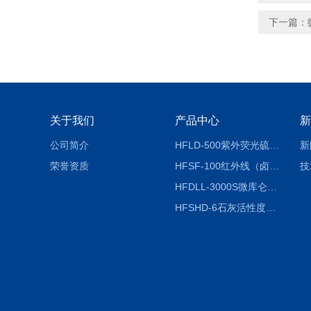
下一篇：
关于我们
产品中心
新
公司简介
HFLD-500紫外荧光硫氮仪
新
荣誉资质
HFSF-100红外线（卤素）水分测定仪
技
HFDLL-3000S微库仑测氯仪
HFSHD-6石灰活性度测定仪