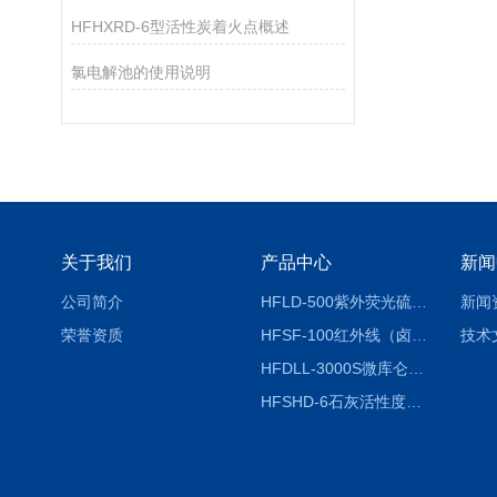
HFHXRD-6型活性炭着火点概述
氯电解池的使用说明
关于我们
产品中心
新闻
公司简介
HFLD-500紫外荧光硫氮仪
新闻
荣誉资质
HFSF-100红外线（卤素）水分测定仪
技术
HFDLL-3000S微库仑测氯仪
HFSHD-6石灰活性度测定仪