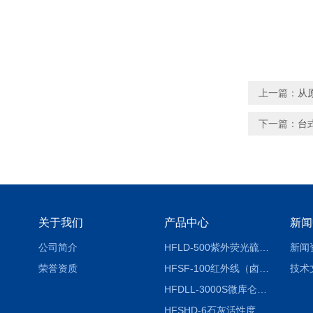
上一篇：
从
下一篇：
台
关于我们
产品中心
新闻
公司简介
HFLD-500紫外荧光硫氮仪
新闻
荣誉资质
HFSF-100红外线（卤素）水分测定仪
技术
HFDLL-3000S微库仑测氯仪
HFSHD-6石灰活性度测定仪